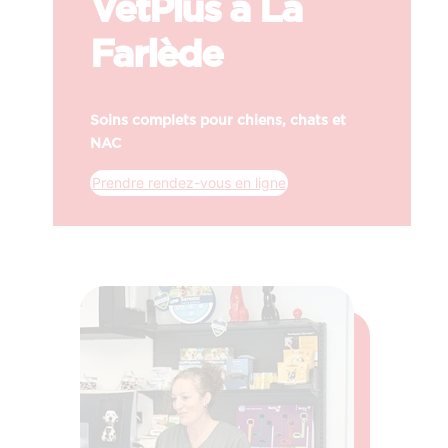
VetPlus à La
Farlède
Soins complets pour chiens, chats et
NAC
Prendre rendez-vous en ligne